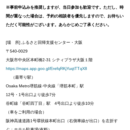
※事前申込みを推奨しますが、当日参加も歓迎です。ただし、時
間が重なった場合は、予約の相談者を優先しますので、お待ちい
ただく可能性がございます。あらかじめご了承ください。
[場 所] ふるさと回帰支援センター・大阪
〒540-0029
大阪市中央区本町橋2-31 シティプラザ大阪１階
https://maps.app.goo.gl/ErefqRKjYuqtTTqX8
（最寄り駅）
Osaka Metro堺筋線·中央線「堺筋本町」駅
12号・1号出口より徒歩7分
谷町線「谷町四丁目」駅 4号出口より徒歩10分
（車をご利用の場合）
阪神高速道路1号環状線本町出口（右側車線が出口）を左折す
ぐ：ホテル駐車場(有料）