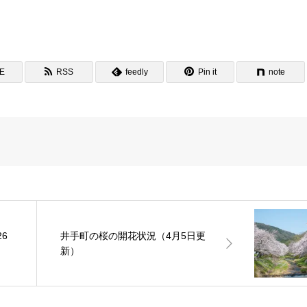
NE
RSS
feedly
Pin it
note
6
井手町の桜の開花状況（4月5日更
新）