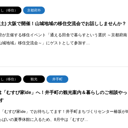
らし（移住）
京都府外
19(土) 大阪で開催！山城地域の移住交流会でお話ししませんか？
府が主催する移住イベント「通える田舎で暮らすという選択 ～京都府南
山城地域』移住交流会～」にゲストとして参加す…
らし（移住）
観光
井手町
は「むすび家ide」へ！井手町の観光案内＆暮らしのご相談やっ
す
は「むすび家ide」でお待ちしてます！井手町まちづくりセンター椿坂が
っぱいの夏季休館に入るため、8月中は「むすび…