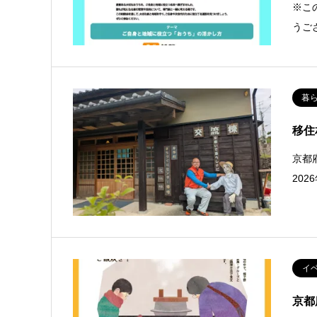
※こ
うご
暮
移住
京都
20
イ
京都