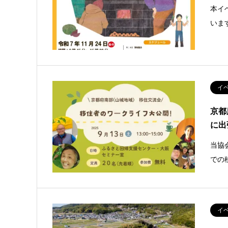
本イ
いま
イ
京都
に出
当協
での
イ