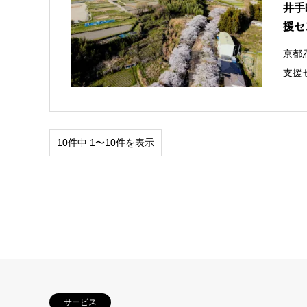
井手
援セ
京都
支援
10件中 1〜10件を表示
サービス