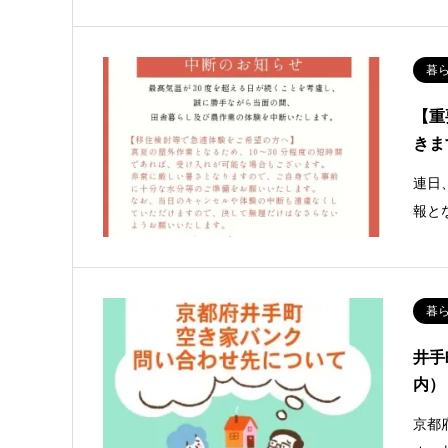
暮
【重
きま
連日
報と
暮
井手
内）
京都