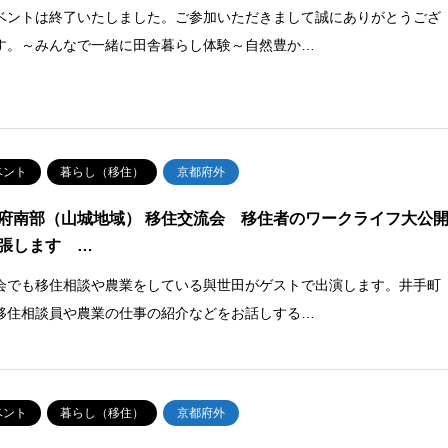
ベントは終了いたしました。ご参加いただきまして誠にありがとうござ
す。～みんなで一緒に田舎暮らし体験～自然豊か…
ベント
暮らし（移住）
京都府外
府南部（山城地域） 移住交流会 移住者のワークライフ大公
張します …
会でも移住相談や農業をしている與世田がゲストで出演します。井手町
移住相談員や農業の仕事の紹介などをお話しする…
ベント
暮らし（移住）
京都府外