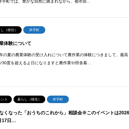
井手町では、豊かな自然に囲まれながら、都市部…
らし（移住）
井手町
業体験について
26年の夏の農業体験の受け入れについて農作業の体験につきまして、最高
が30度を超えるよ日になりますと農作業や田舎暮…
ベント
暮らし（移住）
井手町
なくなった「おうちのこれから」相談会※このイベントは202
月17日…