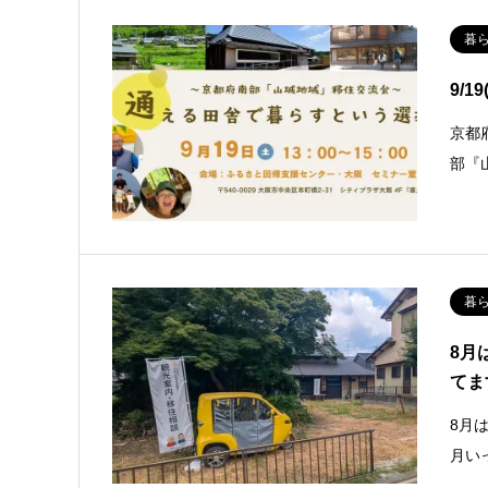
暮
9/
京都
部『
暮
8月
てま
8月
月い