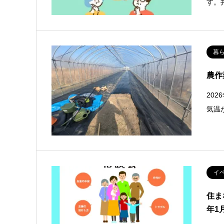
す。
暮
農作
20
気温
イ
住ま
年1