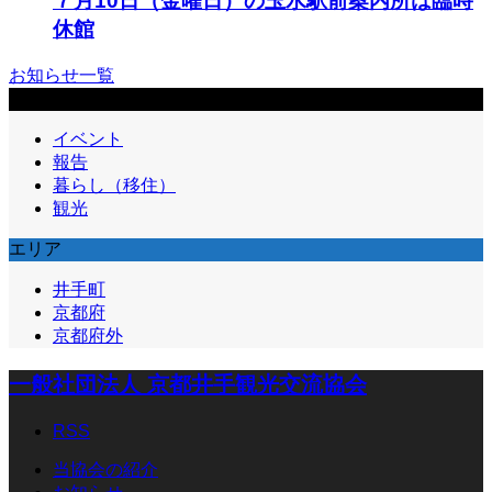
７月10日（金曜日）の玉水駅前案内所は臨時
休館
お知らせ一覧
サービス
イベント
報告
暮らし（移住）
観光
エリア
井手町
京都府
京都府外
一般社団法人 京都井手観光交流協会
RSS
当協会の紹介