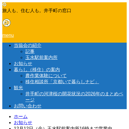
旅人も、住む人も。井手町の窓口
menu
当協会の紹介
記事
玉水駅前案内所
お知らせ
暮らし（移住）の案内
農作業体験について
移住相談所「京都いで暮らしナビ」
観光
井手町の河津桜の開花状況の2026年のまとめペ
ージ
お問い合わせ
ホーム
お知らせ
12月12日（金）玉水駅前案内所16時まで営業中