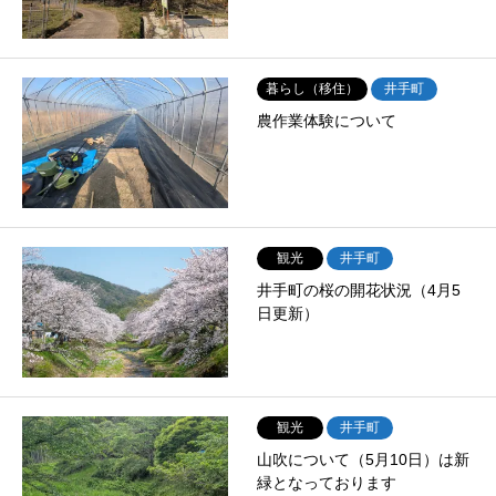
暮らし（移住）
井手町
農作業体験について
観光
井手町
井手町の桜の開花状況（4月5
日更新）
観光
井手町
山吹について（5月10日）は新
緑となっております