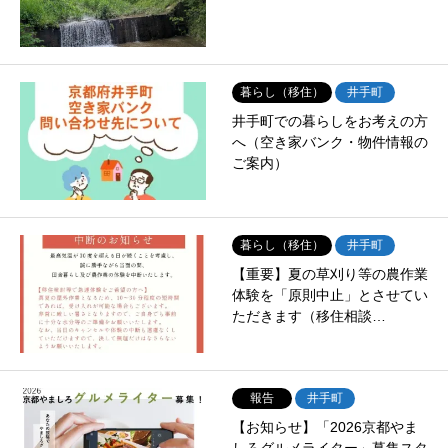
暮らし（移住）
井手町
井手町での暮らしをお考えの方
へ（空き家バンク・物件情報の
ご案内）
暮らし（移住）
井手町
【重要】夏の草刈り等の農作業
体験を「原則中止」とさせてい
ただきます（移住相談…
報告
井手町
【お知らせ】「2026京都やま