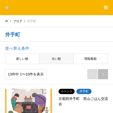
ブログ
井手町
井手町
並べ替え条件
新しい順
古い順
閲覧数順
13件中 1〜10件を表示


イベント
井手町
京都府井手町 里山ごはん交流
会